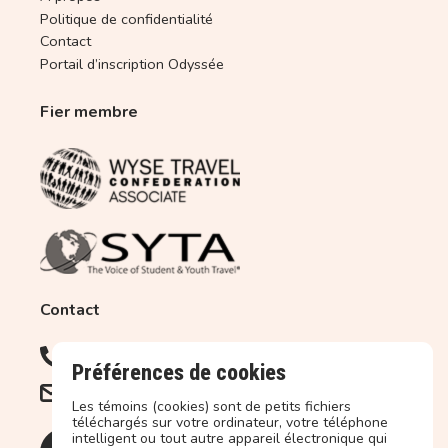
non desservis par un transporteur nolisé tel qu'Air
Politique de confidentialité
Transat.
Contact
Portail d’inscription Odyssée
Fier membre
Contact
450.679.2227
1.877.679.2227 (Sans frais)
Préférences de cookies
info@objectif-terre.ca
Les témoins (cookies) sont de petits fichiers
téléchargés sur votre ordinateur, votre téléphone
intelligent ou tout autre appareil électronique qui